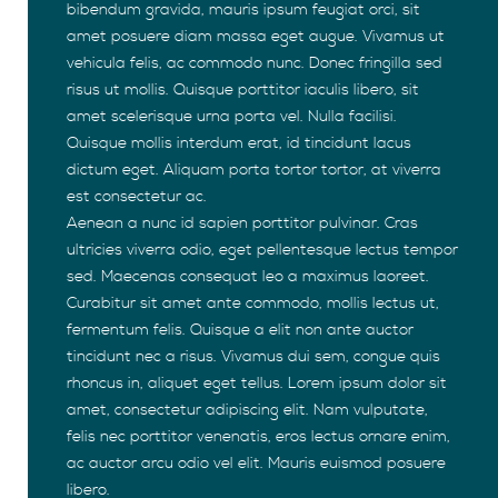
bibendum gravida, mauris ipsum feugiat orci, sit
amet posuere diam massa eget augue. Vivamus ut
vehicula felis, ac commodo nunc. Donec fringilla sed
risus ut mollis. Quisque porttitor iaculis libero, sit
amet scelerisque urna porta vel. Nulla facilisi.
Quisque mollis interdum erat, id tincidunt lacus
dictum eget. Aliquam porta tortor tortor, at viverra
est consectetur ac.
Aenean a nunc id sapien porttitor pulvinar. Cras
ultricies viverra odio, eget pellentesque lectus tempor
sed. Maecenas consequat leo a maximus laoreet.
Curabitur sit amet ante commodo, mollis lectus ut,
fermentum felis. Quisque a elit non ante auctor
tincidunt nec a risus. Vivamus dui sem, congue quis
rhoncus in, aliquet eget tellus. Lorem ipsum dolor sit
amet, consectetur adipiscing elit. Nam vulputate,
felis nec porttitor venenatis, eros lectus ornare enim,
ac auctor arcu odio vel elit. Mauris euismod posuere
libero.