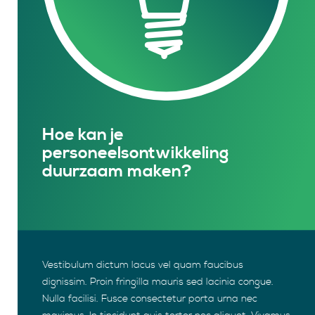
Hoe kan je
personeelsontwikkeling
duurzaam maken?
Vestibulum dictum lacus vel quam faucibus
dignissim. Proin fringilla mauris sed lacinia congue.
Nulla facilisi. Fusce consectetur porta urna nec