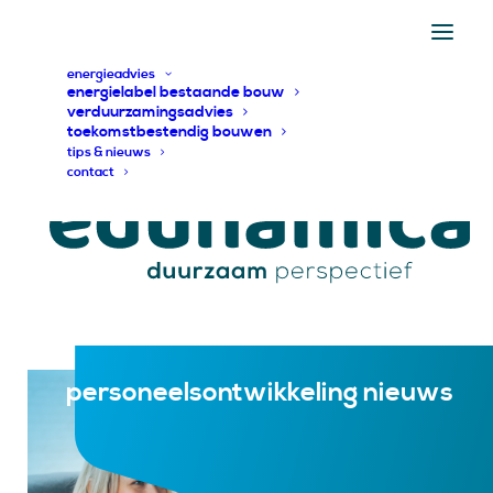
energieadvies
energielabel bestaande bouw
verduurzamingsadvies
toekomstbestendig bouwen
tips & nieuws
contact
personeelsontwikkeling nieuws