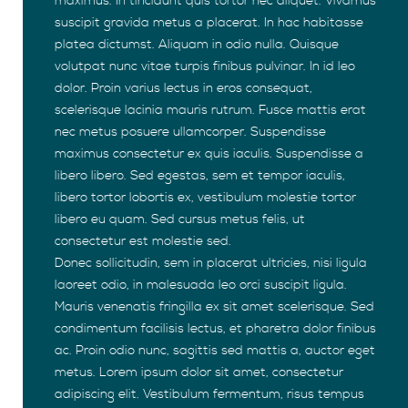
maximus. In tincidunt quis tortor nec aliquet. Vivamus
suscipit gravida metus a placerat. In hac habitasse
platea dictumst. Aliquam in odio nulla. Quisque
volutpat nunc vitae turpis finibus pulvinar. In id leo
dolor. Proin varius lectus in eros consequat,
scelerisque lacinia mauris rutrum. Fusce mattis erat
nec metus posuere ullamcorper. Suspendisse
maximus consectetur ex quis iaculis. Suspendisse a
libero libero. Sed egestas, sem et tempor iaculis,
libero tortor lobortis ex, vestibulum molestie tortor
libero eu quam. Sed cursus metus felis, ut
consectetur est molestie sed.
Donec sollicitudin, sem in placerat ultricies, nisi ligula
laoreet odio, in malesuada leo orci suscipit ligula.
Mauris venenatis fringilla ex sit amet scelerisque. Sed
condimentum facilisis lectus, et pharetra dolor finibus
ac. Proin odio nunc, sagittis sed mattis a, auctor eget
metus. Lorem ipsum dolor sit amet, consectetur
adipiscing elit. Vestibulum fermentum, risus tempus